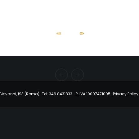
 Giovanni, 193 (Roma) ·
Tel: 346 8431833 · P. IVA 10007471005 ·
Privacy Policy